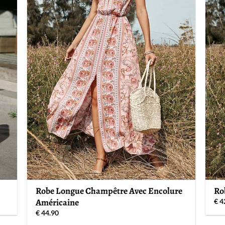
Robe Longue Champêtre Avec Encolure
Ro
Américaine
€
4
€
44.90