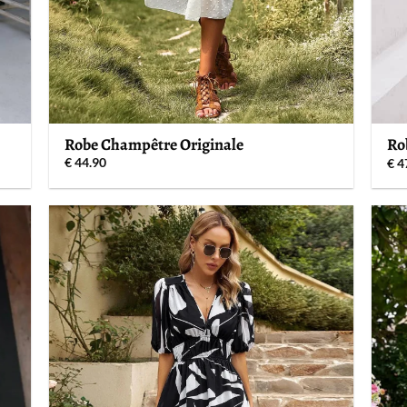
Robe Champêtre Originale
Ro
€
44.90
€
4