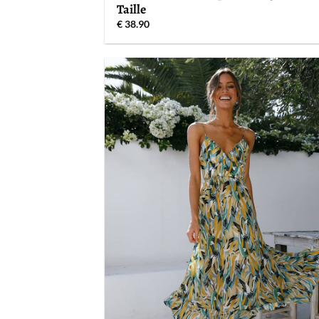
Taille
€
38.90