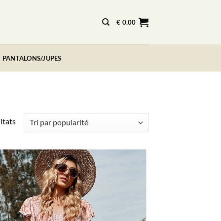
€
0.00
PANTALONS/JUPES
Trié
ltats
par
popularité