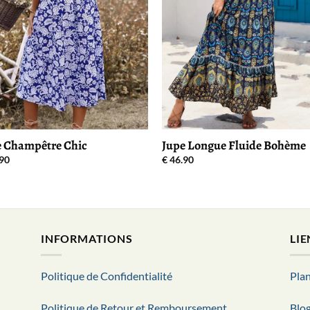
e Champêtre Chic
Jupe Longue Fluide Bohème
90
€
46.90
INFORMATIONS
LIE
Politique de Confidentialité
Plan
Politique de Retour et Remboursement
Blo