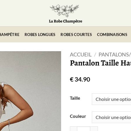
HAMPÊTRE
ROBES LONGUES
ROBES COURTES
COMBINAISONS
ACCUEIL
/
PANTALONS/
Pantalon Taille H
€
34.90
Taille
Couleur
quantité de Pantalon Taill