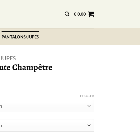
€
0.00
PANTALONS/JUPES
JUPES
aute Champêtre
EFFACER
e Haute Champêtre