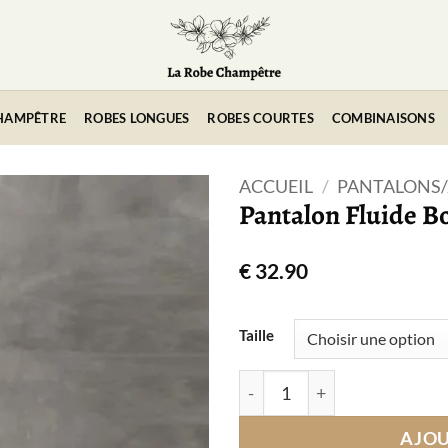
HAMPÊTRE
ROBES LONGUES
ROBES COURTES
COMBINAISONS
ACCUEIL
/
PANTALONS/
Pantalon Fluide 
€
32.90
Taille
quantité de Pantalon Flui
AJOU