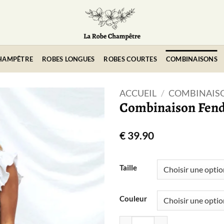
HAMPÊTRE
ROBES LONGUES
ROBES COURTES
COMBINAISONS
ACCUEIL
/
COMBINAIS
Combinaison Fen
€
39.90
Taille
Couleur
quantité de Combinaison 