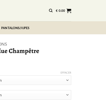
€
0.00
PANTALONS/JUPES
ONS
due Champêtre
EFFACER
Fendue Champêtre