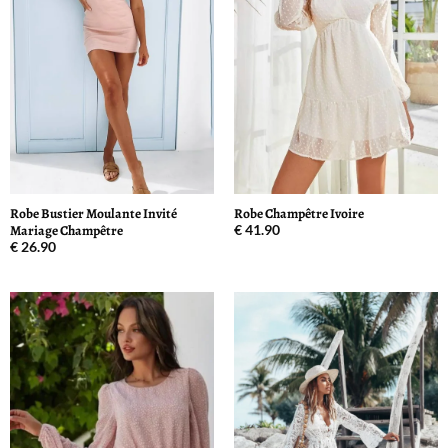
Robe Bustier Moulante Invité
Robe Champêtre Ivoire
Mariage Champêtre
€
41.90
€
26.90