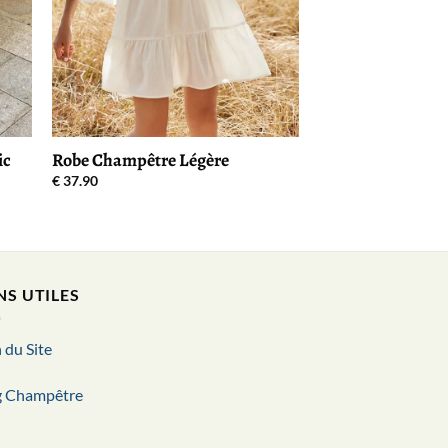
ic
Robe Champêtre Légère
€
37.90
NS UTILES
 du Site
g Champêtre