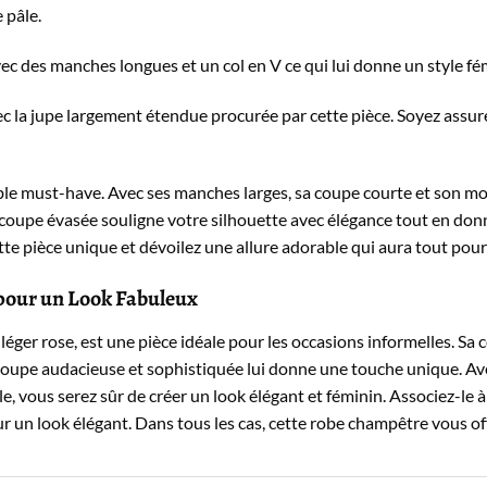
 pâle.
 des manches longues et un col en V ce qui lui donne un style fémi
c la jupe largement étendue procurée par cette pièce. Soyez assuré
ble must-have. Avec ses manches larges, sa coupe courte et son mot
 coupe évasée souligne votre silhouette avec élégance tout en donn
tte pièce unique et dévoilez une allure adorable qui aura tout pour
pour un Look Fabuleux
éger rose, est une pièce idéale pour les occasions informelles. Sa
a coupe audacieuse et sophistiquée lui donne une touche unique. Av
lle, vous serez sûr de créer un look élégant et féminin. Associez-le
r un look élégant. Dans tous les cas, cette robe champêtre vous of