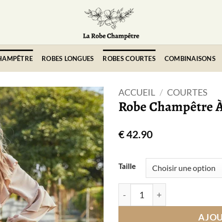
HAMPÊTRE
ROBES LONGUES
ROBES COURTES
COMBINAISONS
ACCUEIL
/
COURTES
Robe Champêtre À
€
42.90
Taille
quantité de Robe Champêtr
AJOU