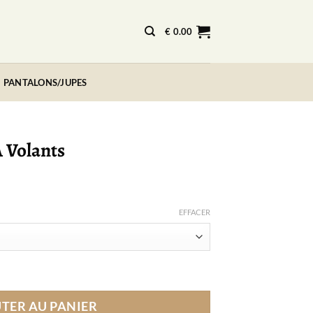
€
0.00
PANTALONS/JUPES
 Volants
EFFACER
e À Volants
TER AU PANIER